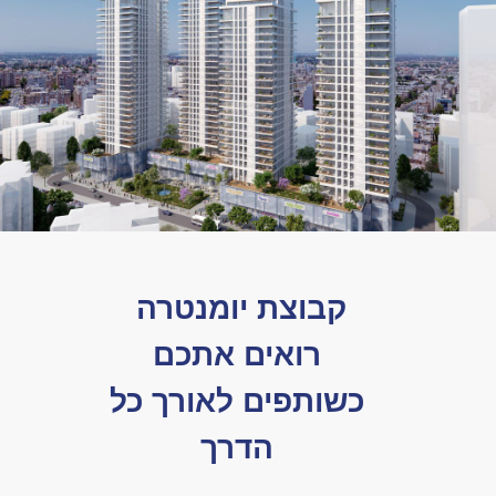
HuMantr יזמות והשקעות
קבוצת יומנטרה