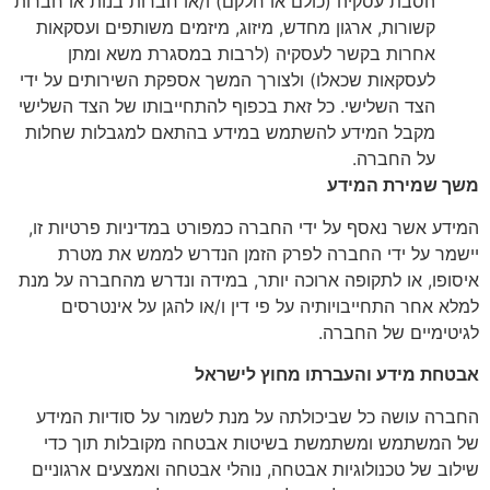
הסבת עסקיה (כולם או חלקם) ו/או חברות בנות או חברות
קשורות, ארגון מחדש, מיזוג, מיזמים משותפים ועסקאות
אחרות בקשר לעסקיה (לרבות במסגרת משא ומתן
לעסקאות שכאלו) ולצורך המשך אספקת השירותים על ידי
הצד השלישי. כל זאת בכפוף להתחייבותו של הצד השלישי
מקבל המידע להשתמש במידע בהתאם למגבלות שחלות
על החברה.
משך שמירת המידע
המידע אשר נאסף על ידי החברה כמפורט במדיניות פרטיות זו,
יישמר על ידי החברה לפרק הזמן הנדרש לממש את מטרת
איסופו, או לתקופה ארוכה יותר, במידה ונדרש מהחברה על מנת
למלא אחר התחייבויותיה על פי דין ו/או להגן על אינטרסים
לגיטימיים של החברה.
אבטחת מידע והעברתו מחוץ לישראל
החברה עושה כל שביכולתה על מנת לשמור על סודיות המידע
של המשתמש ומשתמשת בשיטות אבטחה מקובלות תוך כדי
שילוב של טכנולוגיות אבטחה, נוהלי אבטחה ואמצעים ארגוניים