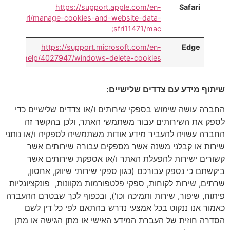
https://support.apple.com/en-
Safari
uide/safari/manage-cookies-and-website-data-
sfri11471/mac;
https://support.microsoft.com/en-
Edge
us/help/4027947/windows-delete-cookies
שיתוף מידע עם צדדים שלישיים:
החברה עושה שימוש בספקי שירותים ו/או צדדים שלישיים כדי
לספק את השירותים עבור משתמשי האתר, ולכן בהקשר זה
החברה עשויה להעביר מידע אודות משתמשיה לספקיה ו/או נותני
שירות או קבלני משנה אשר מספקים עבורה שירותים אשר
קשורים ישירות להפעלת האתר ו/או אספקת שירותים אשר
ביקשתם כי נספק עבורכם (כגון ספקי שירותי שיווק, אחסון,
שרתים, שירות לקוחות, ספקי פלטפורמות מקוונות, פונקציונליות
פיתוח, שיפור, שירות ותמיכה וכו'), ובכפוף לכך שבטרם ההעברה
כאמור אנו ננקוט בכל אמצעי נדרש בהתאם לפי כל דין לשם
הסדרה חוזית של העברת המידע האישי או מתן הגישה או מתן