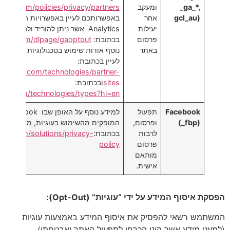
_ga_*,
ומעקב
le.com/policies/privacy/partners/
gcl_au)
אחר
יעילות
Analytics אשר ניתן להוריד ולהפע
פרסום
בכתובת:
oogle.com/dlpage/gaoptout
באתר
לעיין בכתובת:
s.google.com/technologies/partner-
sites
ובכתובת:
oogle.com/technologies/types?hl=en
Facebook
תפעול
למי
(_fbp)
ופרסום,
לרבות
בכתובת:
pp.com/solutions/privacy-
פרסום
policy
מותאם
אישית.
הפסקת איסוף המידע על ידי “עוגיות” (Opt-Out):
המשתמש רשאי להפסיק את איסוף המידע באמצעות עוגיות
(למעט מידע אשר הינו הכרחי לתפעול האתר ואבטחתו)