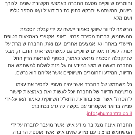
וחומרים שיווקיים מטעם החברה באמצעי תקשורת שונים. לצורך
רישום, המשתמש יתבקש להזין כתובת דוא”ל ו/או מספר טלפון
ושם מלא.
הרשמה לדיוור שיווקי כאמור ייעשה על ידי קבלת הסכמת
המשתמש, לרבות מסירת פרטיו באופן אקטיבי באמצעות הטופס
הייעודי באתר ו/או אמצעים אחרים. עם זאת, החברה שומרת על
זכותה לשלוח מסרים שיווקיים גם למשתמשי אתר החברה, מבלי
שנתקבלה הסכמה מראש כאמור, בכפוף להוראות הדין החל.
החברה תעשה שימוש במידע זה על מנת לשלוח למשתמש את
הדיוור, המידע והחומרים השיווקיים אשר אליהם הוא נרשם.
כל משתמש של החברה אשר יהיה מעוניין להסיר את עצמו
מרשימת הדיוור של החברה יוכל לעשות זאת באמצעות קישור
ל”הסרה” אשר יוצע בהודעת הדוא”ל השיווקית כאמור ו/או על-ידי
פנייה בדואר אלקטרוני עם בקשה להיגרע בכתובת:
.
info@humantra.co.il
החברה איננה מצליבה מידע אישי אשר מועבר לחברה על ידי
המשתמש מרצונו עם מידע שאינו אישי אשר אוספת החברה.