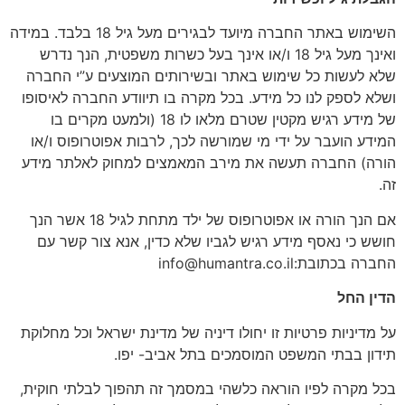
השימוש באתר החברה מיועד לבגירים מעל גיל 18 בלבד. במידה
ואינך מעל גיל 18 ו/או אינך בעל כשרות משפטית, הנך נדרש
שלא לעשות כל שימוש באתר ובשירותים המוצעים ע”י החברה
ושלא לספק לנו כל מידע. בכל מקרה בו תיוודע החברה לאיסופו
של מידע רגיש מקטין שטרם מלאו לו 18 (ולמעט מקרים בו
המידע הועבר על ידי מי שמורשה לכך, לרבות אפוטרופוס ו/או
הורה) החברה תעשה את מירב המאמצים למחוק לאלתר מידע
זה.
אם הנך הורה או אפוטרופוס של ילד מתחת לגיל 18 אשר הנך
חושש כי נאסף מידע רגיש לגביו שלא כדין, אנא צור קשר עם
החברה בכתובת:info@humantra.co.il
הדין החל
על מדיניות פרטיות זו יחולו דיניה של מדינת ישראל וכל מחלוקת
תידון בבתי המשפט המוסמכים בתל אביב- יפו.
בכל מקרה לפיו הוראה כלשהי במסמך זה תהפוך לבלתי חוקית,