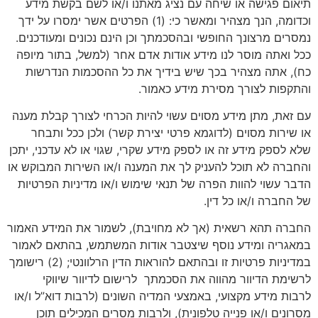
תיאום פגישה או שיחה עם נציג מאתנו ו/או לשם בקשת מידע
וכדומה, הנך מצהיר ומאשר כי: (1) הפרטים אשר ימסרו על ידך
נמסרים מרצונך החופשי ובהסכמתך וכן הינם נכונים ומעודכנים.
ככל ואתה מוסר לנו מידע אודות אדם אחר (למשל, בתור מיופה
כח), אתה מצהיר בכך שיש בידיך את כל ההסכמות הנדרשות
והתקפות לצורך מסירת מידע כאמור.
עם זאת, מתן מידע מסוים עשוי להיות הכרחי לצורך קבלת מענה
או שירות מסוים (לדוגמא פרטי יצירת קשר) ולכן ככל ותבחר
שלא לספק מידע זה או לספק מידע שקרי, שגוי או לא עדכני, יתכן
והחברה לא תוכל להעניק לך את המענה ו/או השירות המבוקש או
הדבר עשוי להוות הפרה של תנאי שימוש ו/או מדיניות הפרטיות
של החברה ו/או כל דין.
החברה תהא רשאית (אך לא מחויבת), לשמור את המידע האמור
במאגריה ומידע נוסף שיצטבר אודות המשתמש, בהתאם לאמור
במדיניות פרטיות זו ובהתאם להוראות הדין הרלוונטי; (2) רישומך
לרשימת הדיוור מהווה את הסכמתך לרישום לדיוור שיווקי
לרבות מידע מקצועי, באמצעי המדיה השונים (לרבות דוא”ל ו/או
מסרונים ו/או פנייה טלפונית), ולרבות מסרים המכילים תוכן