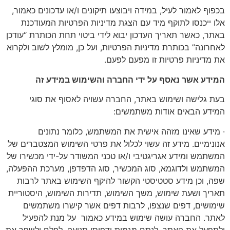
בכפוף לאמור לעיל, במידה ויבוצעו תיקונים ו/או עדכונים כאמור,
אלו ייכנסו לתוקף מיד עם הצגת מדיניות הפרטיות המעודכנת
באתר, כאשר תאריך העדכון יבוא לידי ביטוי תחת הכותרת “עודכן
לאחרונה” בכותרת מדיניות הפרטיות, ועל כן, מומלץ לשוב ולקרוא
את מדיניות פרטיות זו מפעם לפעם.
המידע אשר נאסף על ידי החברה והשימוש במידע זה
בעת גלישה ושימוש באתר, החברה עשויה לאסוף את סוגי
המידע הבאים אודות משתמשים:
· מידע שאינו מזהה אישית את המשתמש, כלומר נתונים
אנונימיים. מידע זה עשוי לכלול את פרטי השימוש המצטברים של
המשתמש ומידע אגריגטיבי ו/או טכני המשודר על-ידי מכשירו של
המשתמש ולדוגמא, סוג המכשיר, סוג הדפדפן, מערכת ההפעלה,
שפה, וכן מידע סטטיסטי הקשור להיקף השימוש באתר לרבות
תאריך ושעת שימוש, משך השימוש, תדירות השימוש, היסטוריית
שימושים, דפים שנצפו, לרבות דפים אשר קישרו משתמשים
לאתר. החברה עושה שימוש במידע כאמור על מנת להפעיל
ולתפעל את האתר, לנתח מגמות ודפוסי תנועה, לפלח ולשפר את