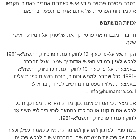
בטרם מסירת פרטים מידע אישי לאתרים אחרים כאמור, תקראו
את מדיניות הפרטיות של אותם אתרים ותפעלו בהתאם.
זכויות המשתמש
החברה מכבדת את פרטיותך ואת שליטתך על המידע האישי
שלך.
הנך רשאי על-פי סעיף 13 לחוק הגנת הפרטיות, התשמ"א-1981
לבקש
לעיין
במידע האישי אודותייך שמצוי אצל החברה
באמצעות ועל-פי סעיף 13 לחוק הגנת הפרטיות, התשמ"א
-1981. ככל שתרצו לממש זכות זו, הנכם רשאים לפנות אלינו
באמצעות מילוי הטפסים הנדרשים לפי דין, בדוא”ל:
info@humantra.co.il ..
אם מצאת כי המידע איננו נכון, מדויק ו/או אינו מעודכן, תוכל
לבקש את
תיקונו
או מחיקתו בהתאם לזכויותיך לפי סעיף 13
לחוק הגנת הפרטיות, התשמ"א-1981.
בעת פנייה לעדכון ו/או עיון ו/או מחיקת מידע כאמור לעיל, ולצורך
הגנה על פרטיות המשתמשים, החברה עשויה לבקש פרטים