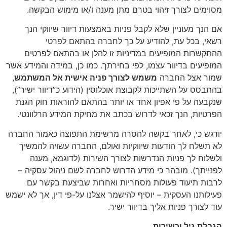
מסוימים לצורך זיהוי בטרם מתן מענה ו/או מימוש הבקשה.
אם הנך מעוניין שלא לקבל פניות באמצעות דיוור שיווקי הנך
רשאי, בכל עת, להודיע על כך לחברה בהתאם לפרטי
ההתקשרות המופיעים במדיניות זו להלן או בהתאם לפרטים
המופיעים בדיוור עצמו, לפי בחירתך. כמו כן, במידה והמידע אשר
שמור אצל החברה
משמש לצורך פניה אישית אל המשתמש
,
בהתבסס על השתייכות לקבוצת אוכלוסין (הידוע כ”דיוור ישיר”),
שנקבעה על פי אפיון אחד או יותר בהתאם להוראות חוק הגנת
הפרטיות, הנך זכאי לדרוש בכתב את מחיקת המידע הרלוונטי.
יודגש כי, לאחר בקשה להסרה מרשימת התפוצה כאמור החברה
לא תשלח לך הודעות שיווקיות ואולם, החברה עשויה להמשיך
ולשלוח לך פניות הנדרשות לצורך השירות (לדוגמא, מענה
לפנייתך). מובהר כי מידע הדרוש לחברה לשם ניהול עסקיה –
לרבות תיעוד פעולות מסחריות ואחרות שביצעת בקשר עם
פעילותנו העסקית – יוסיף להישמר אצלנו על-פי דין, אך לא ישמש
עוד לצורך פניות אליך בדיוור ישיר.
הגבלת גיל וכשירות