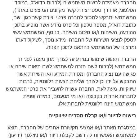
החברה מעמידה לרשות משתמשיה (לרבות בדוא”ל, במוקד
הטלפוני, או דרך טפסי יצירת קשר מקוונים המוצעים באתר),
המשתמש יתבקש למסור לחברה פרטי יצירת קשר כגון שם,
כתובת דוא”ל, מספר טלפון וכל פרט מידע אשר מופיע בתוכן
ההודעה, השיחוח ו/או סיכום השיחה. בנוסף, המשתמש עשוי
לספק לנציגי השירות של החברה מידע נוסף, לשיקול דעתו
ומרצונו של המשתמש בהתאם לתוכן הפניה.
החברה תעשה שימוש במידע זה לצורך מתן מענה לפניית
המשתמש (לרבות לשם חזרה למשתמש לשם תיאום שיחה או
פגישה עם נציג החברה) ומסירת המידע ו/או השירות אשר
התבקש על ידו וכן לצורך שליחת הצעות רלוונטיות, לרבות
שיווקיות, מעת לעת. החברה עשויה להעביר את פרטי המשתמש
לחברות אחרות בקבוצה ו/או מי מטעמם, במידה ופניית
המשתמש הינה רלוונטית לחברות אלו.
רישום לדיוור ו/או קבלת מסרים שיווקיים
במסגרת האתר ו/או אמצעי תקשורת אחרים של החברה, תוצע
למשתמש האפשרות להירשם לקבלת דיוור ו/או ניוזלטר (ידיעון)