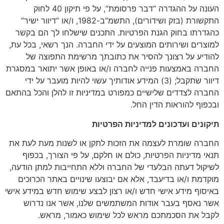
העונה על ההגדרה “דבר פרסומת”, על פי תיקון 40 לחוק
התקשורת (בזק ושידורים), התשמ”ב-1982, ו/או “דיוור ישיר”
כהגדרתו בחוק הגנת הפרטיות. התכנים שישלחו לך הם בקשר
למוצרים ושירותים המוצעים על ידי החברה. הנך רשאי, בכל עת,
להודיע על רצונך להסיר את כתובתך מרשימת התפוצה של
החברה באמצעות פנייה לחברה ו/או באופן אשר יתואר במסגרת
דיוור שתקבל; (3) המידע אודותיך עשוי להיות מועבר על ידי
החברה לצדדים שלישיים כמפורט במדיניות זו להלן והכל בהתאם
ובכפוף להוראות הדין החל.
תיקונים ועדכונים למדיניות הפרטיות
החברה שומרת לעצמה את הזכות לתקן או לשנות מעת לעת את
תנאי מדיניות הפרטיות, כולם או חלקם, על פי הצורך, בכפוף
לשיקול דעתה הבלעדי של החברה וללא התחייבות למתן הודעה,
מוקדמת ו/או בדיעבד, אלא אם יבוצעו שינויים באתר הכרוכים
באיסוף מידע אישי חדש ו/או רצון לבצע שימוש חדש במידע אישי
אשר נאסף בעבר אודות המשתמשים שלנו, אשר אנו נדרוש
לקבל את הסכמתכם מראש לכל שימוש כאמור, מראש.