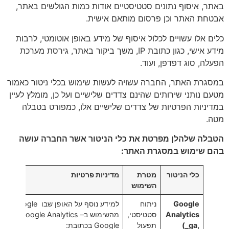
באתר, איסוף נתונים סטטיסטיים אודות כמות הגולשים באתר,
אבטחת האתר וכן פרסום מותאם אישית.
כלים אלו עשויים לכלול איסוף של מידע באופן אוטומטי, לרבות
מידע אישי, כגון כתובת IP, משך ביקור באתר, גירסת מערכת
הפעלה, סוג דפדפן, ועוד.
במסגרת האתר, החברה עשויה לעשות שימוש בכלי ניטור כאמור
מטעם נותני שירותים שהינם צדדים שלישיים ועל כן, מומלץ לעיין
במדיניות הפרטיות של צדדים שלישיים אלו, כמפורט בטבלה
מטה.
הטבלה שלהלן מפרטת את כלי הניטור אשר החברה עושה
בהם שימוש במסגרת האתר:
כלי הניטור
מטרת
מדיניות פרטיות
השימוש
Google
ניתוח
למידע נו
Analytics
סטטיסטי,
מהשימוש ב– ics
(_ga,
תפעול
Google בכתובת: