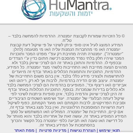
© כל הזכויות שמורות לקבוצת יומנטרה. ההדמיות להמחשה בלבד –
טל"ח.
המידע המוצג לעיל אינו סופי וניתן לשינוי על פי שיקול דעת קבוצת
יומנטרה ו/או מי מהחברות הנמנות עליה ו/או מי מטעמה (להלן:
"יומנטרה"). יומנטרה תהיה מחויבת רק עפ"י מפרט המכר ותוכניות
המכר שיהיו חלק בלתי נפרד מהסכם רכישה חתום כדין ע"י הצדדים
ובכפוף לו. ההדמיות והתוכן באתר זה הם לצרכי שיווק בלבד ולא
מהווים הצעה מחייבת ו/או התחייבות כלשהי מצד יומנטרה. כל המידע,
ההדמיות, התוכניות והתמונות הכלולים באתר ובדף זה מיועדים
להתרשמות ולצורכי מידע כללי בלבד, אין בהם משום התחייבות של
יומנטרה. עיצוב פנים הדירה בהדמיות, לרבות אך לא רק, ריהוט ו/או
אביזרים ו/או ריצוף וכד', המופיעים בהדמיות הם לצרכי המחשה בלבד
ולא כלולים בדירות שנמכרות. בנוסף, התוכניות הכלולות באתר ובדף
זה הינן לצרכי שיווק והדמיה בלבד, אינן סופיות וניתנות לשינוי לפי
שיקול דעתה הבלעדי של יומנטרה. יעוד ושימוש השטחים הציבוריים
וסביבת הפרויקטים, לרבות הקמתם ו/או מועד הקמתם, כפוף לשיקול
דעת הרשויות המוסמכות הרלוונטיות, ואין בכל מצג באתר ובדף זה,
אם קיים, התחייבות של יומנטרה. המחליט ו/או המשתמש על סמך
המידע המופיע באתר זה, עושה זאת על אחריותו בלבד והוא מוותר על
כל דרישה ו/או טענה ו/או תביעה כלפי יומנטרה בכל הקשור והכרוך
בהסתמכות על המידע באתר זה.
תנאי שימוש
|
הצהרת נגישות
|
מדיניות פרטיות
|
מפת האתר