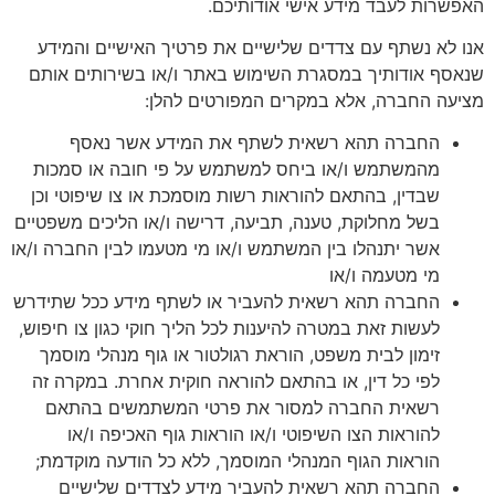
האפשרות לעבד מידע אישי אודותיכם.
אנו לא נשתף עם צדדים שלישיים את פרטיך האישיים והמידע
שנאסף אודותיך במסגרת השימוש באתר ו/או בשירותים אותם
מציעה החברה, אלא במקרים המפורטים להלן:
החברה תהא רשאית לשתף את המידע אשר נאסף
מהמשתמש ו/או ביחס למשתמש על פי חובה או סמכות
שבדין, בהתאם להוראות רשות מוסמכת או צו שיפוטי וכן
בשל מחלוקת, טענה, תביעה, דרישה ו/או הליכים משפטיים
אשר יתנהלו בין המשתמש ו/או מי מטעמו לבין החברה ו/או
מי מטעמה ו/או
החברה תהא רשאית להעביר או לשתף מידע ככל שתידרש
לעשות זאת במטרה להיענות לכל הליך חוקי כגון צו חיפוש,
זימון לבית משפט, הוראת רגולטור או גוף מנהלי מוסמך
לפי כל דין, או בהתאם להוראה חוקית אחרת. במקרה זה
רשאית החברה למסור את פרטי המשתמשים בהתאם
להוראות הצו השיפוטי ו/או הוראות גוף האכיפה ו/או
הוראות הגוף המנהלי המוסמך, ללא כל הודעה מוקדמת;
החברה תהא רשאית להעביר מידע לצדדים שלישיים