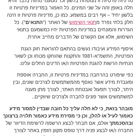
מדיניות פרטיות זו מנוסחת בלשון זכר מטעמי נוחות בלבד והיא
חלה באופן זהה על שני המינים. כל האמור במדיניות פרטיות זו
בלשון יחיד – אף רבים במשמע. כמו כן, מדיניות פרטיות זו הינה
חלק בלתי נפרד מ
תנאי השימוש
של האתר ("
התנאים
"). כל
הגדרות והמונחים במדיניות הפרטיות יהיו כמשמעם בתנאי
השימוש, אלא אם הקשרם של הדברים מחייב אחרת.
איסוף המידע ועיבודו נעשים בהתאם להוראות חוק הגנת
הפרטיות, התשמ”א-1981 והתקנות שהוחקו מכוחו וכן לשאר
הנחיות הרשות להגנת הפרטיות ו/או הדינים החלים עלינו.
כפי שיפורט בהרחבה במדיניות פרטיות זו, החברה אוספת
ומעבדת מידע אשר נאסף מהמשתמשים לצרכים שונים, ובין
היתר, לצורך תפעול ואבטחת האתר, לצורך מתן מענה
למשתמשים אשר פונים לחברה ולצרכים שיווקיים..
מובהר בזאת, כי לא חלה עליך כל חובה שבדין למסור מידע
כאמור לעיל או להלן, וכן כי מסירת מידע כאמור תלויה ברצונך
ובהסכמתך
אולם, אם תבחר לבצע הרשמה לרשימת הדיוור של
החברה ו/או לבצע פניה דרך טופס מקוון הזמין באתר לצורך